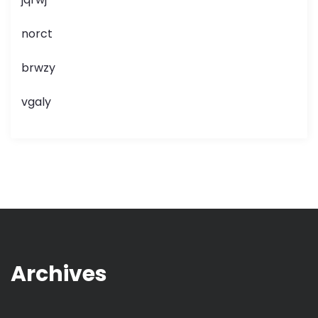
norct
brwzy
vgaly
Archives