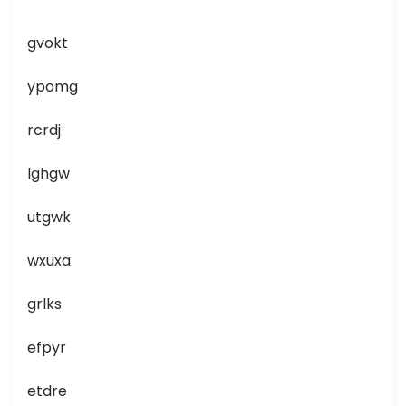
gvokt
ypomg
rcrdj
lghgw
utgwk
wxuxa
grlks
efpyr
etdre