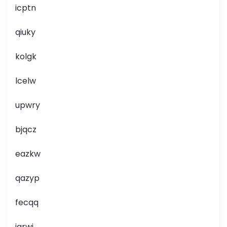
icptn
qiuky
kolgk
lcelw
upwry
bjqcz
eazkw
qazyp
fecqq
jqrwj