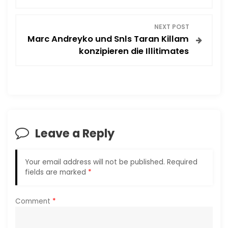
s
NEXT POST
t
Marc Andreyko und Snls Taran Killam
konzipieren die Illitimates
n
a
v
i
Leave a Reply
g
Your email address will not be published.
Required
a
fields are marked
*
t
Comment
*
i