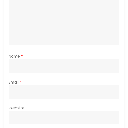
o
n
Name
*
Email
*
Website