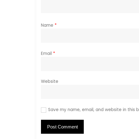
o
n
Name
*
Email
*
Website
Save my name, email, and website in this b