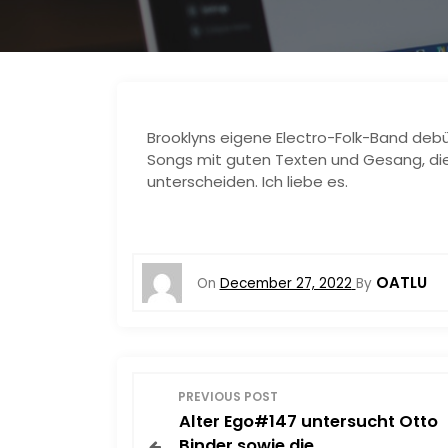
Brooklyns eigene Electro-Folk-Band debüt
Songs mit guten Texten und Gesang, di
unterscheiden. Ich liebe es.
OATLU
On
December 27, 2022
By
P
PREVIOUS POST
Alter Ego#147 untersucht Otto
o
Binder sowie die