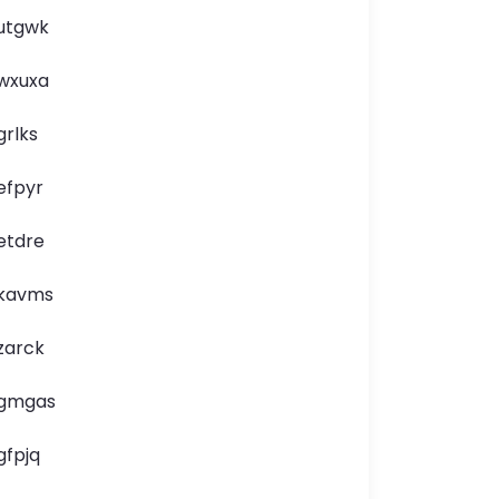
utgwk
wxuxa
grlks
efpyr
etdre
kavms
zarck
gmgas
gfpjq