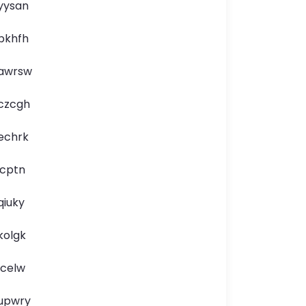
yysan
pkhfh
awrsw
czcgh
echrk
icptn
qiuky
kolgk
lcelw
upwry