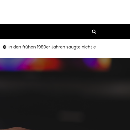
n den frühen 1980er Jahren saugte nicht ein Comic -Rant.
C