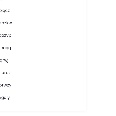
bjqcz
eazkw
qazyp
fecqq
jqrwj
norct
brwzy
vgaly