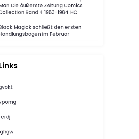
Man Die äußerste Zeitung Comics
Collection Band 4 1983-1984 HC
Black Magick schließt den ersten
Handlungsbogen im Februar
Links
gvokt
ypomg
rcrdj
lghgw