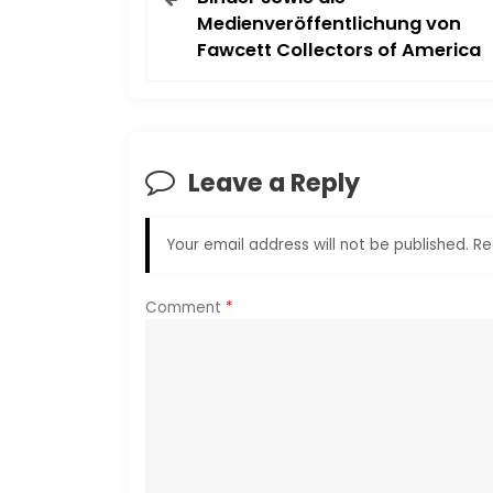
Medienveröffentlichung von
s
Fawcett Collectors of America
t
n
a
Leave a Reply
v
Your email address will not be published.
Re
i
Comment
*
g
a
t
i