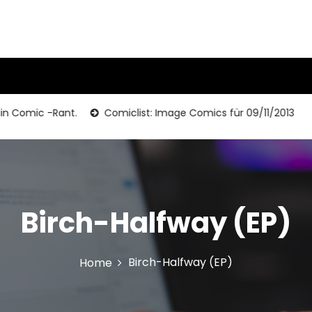
mic -Rant.
Comiclist: Image Comics für 09/11/2013
I
Birch-Halfway (EP)
Birch-Halfway (EP)
Home