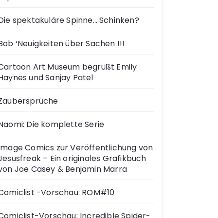
Die spektakuläre Spinne… Schinken?
Bob ‘Neuigkeiten über Sachen !!!
Cartoon Art Museum begrüßt Emily
Haynes und Sanjay Patel
Zaubersprüche
Naomi: Die komplette Serie
Image Comics zur Veröffentlichung von
Jesusfreak – Ein originales Grafikbuch
von Joe Casey & Benjamin Marra
Comiclist -Vorschau: ROM#10
Comiclist-Vorschau: Incredible Spider-