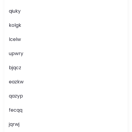
qiuky
kolgk
lcelw
upwry
bjqcz
eazkw
qazyp
fecqq
jqrwj