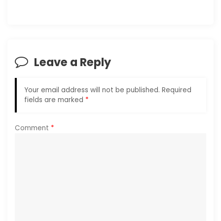
i
g
Leave a Reply
a
t
Your email address will not be published.
Required
fields are marked
*
i
o
Comment
*
n