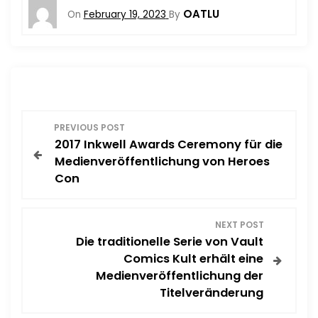
OATLU
On
February 19, 2023
By
P
PREVIOUS POST
2017 Inkwell Awards Ceremony für die
o
Medienveröffentlichung von Heroes
Con
s
t
NEXT POST
Die traditionelle Serie von Vault
n
Comics Kult erhält eine
Medienveröffentlichung der
a
Titelveränderung
v