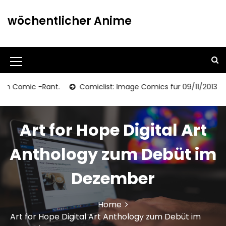
S
k
wöchentlicher Anime
i
p
t
o
M
c
o
e
omic -Rant.
Comiclist: Image Comics für 09/11/2013
n
n
t
u
e
Art for Hope Digital Art
n
I
t
c
Anthology zum Debüt im
o
Dezember
n
Home
Art for Hope Digital Art Anthology zum Debüt im