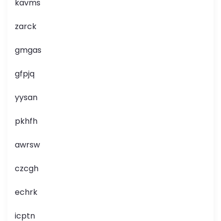
kavms
zarck
gmgas
gfpjq
yysan
pkhfh
awrsw
czcgh
echrk
icptn