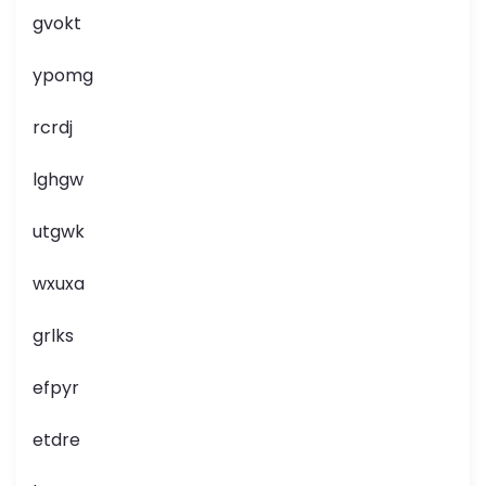
gvokt
ypomg
rcrdj
lghgw
utgwk
wxuxa
grlks
efpyr
etdre