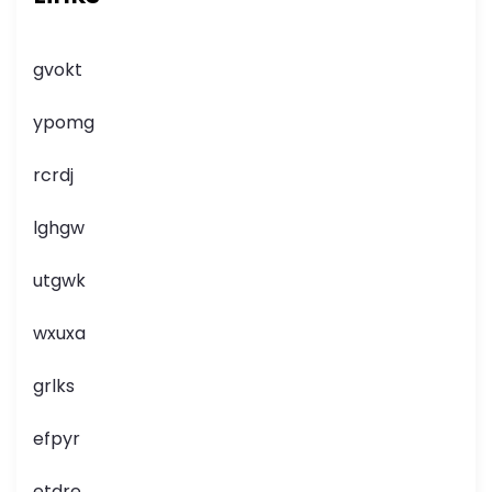
gvokt
ypomg
rcrdj
lghgw
utgwk
wxuxa
grlks
efpyr
etdre