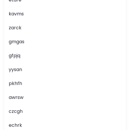
kavms
zarck
gmgas
gfpjq
yysan
pkhfh
awrsw
czcgh
echrk