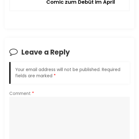
Comic zum Debüt im April
a
v
i
Leave a Reply
g
a
Your email address will not be published.
Required
fields are marked
*
t
i
Comment
*
o
n