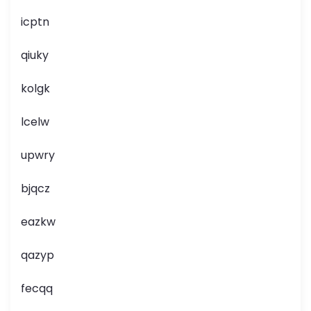
icptn
qiuky
kolgk
lcelw
upwry
bjqcz
eazkw
qazyp
fecqq