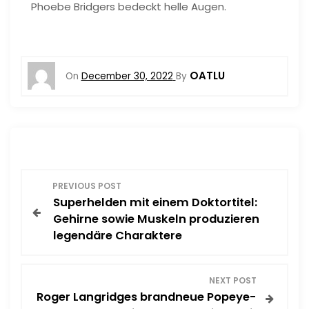
Phoebe Bridgers bedeckt helle Augen.
OATLU
On
December 30, 2022
By
P
PREVIOUS POST
Superhelden mit einem Doktortitel:
o
Gehirne sowie Muskeln produzieren
legendäre Charaktere
s
t
NEXT POST
Roger Langridges brandneue Popeye-
n