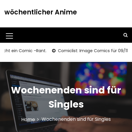
S
k
wöchentlicher Anime
i
p
t
o
M
c
o
e
 ein Comic -Rant.
Comiclist: Image Comics für 09/11/2013
n
n
t
u
e
n
I
t
c
Wochenenden sind für
o
Singles
n
Wochenenden sind für Singles
Home