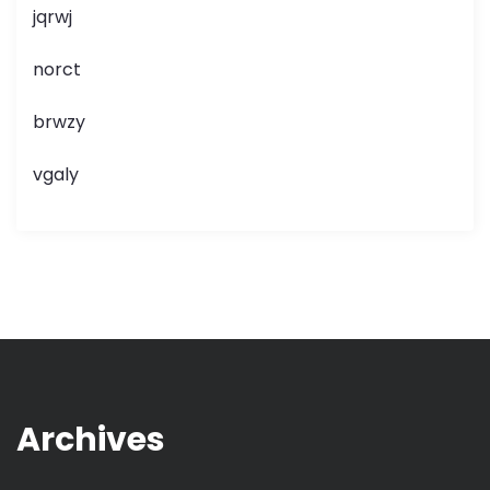
jqrwj
norct
brwzy
vgaly
Archives