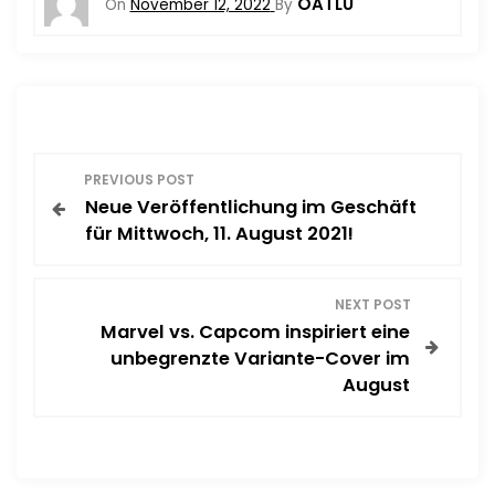
OATLU
On
November 12, 2022
By
P
PREVIOUS POST
Neue Veröffentlichung im Geschäft
o
für Mittwoch, 11. August 2021!
s
NEXT POST
t
Marvel vs. Capcom inspiriert eine
unbegrenzte Variante-Cover im
n
August
a
v