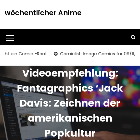
S
k
wöchentlicher Anime
i
p
t
o
M
c
o
e
t ein Comic -Rant.
Comiclist: Image Comics für 09/11/2013
n
n
t
Videoempfehlung:
u
e
n
I
Fantagraphics ‘Jack
t
c
Davis: Zeichnen der
o
n
amerikanischen
Popkultur