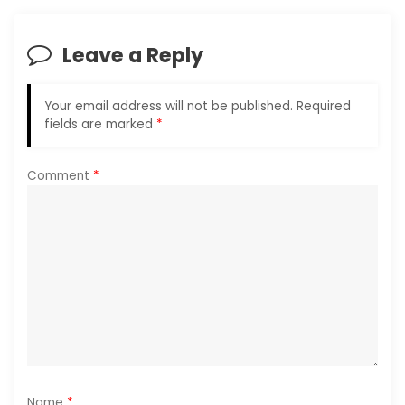
i
Leave a Reply
g
a
Your email address will not be published.
Required
fields are marked
*
t
i
Comment
*
o
n
Name
*