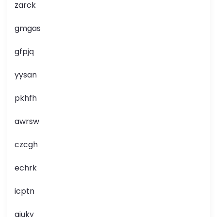
zarck
gmgas
gfpjq
yysan
pkhfh
awrsw
czcgh
echrk
icptn
qiuky