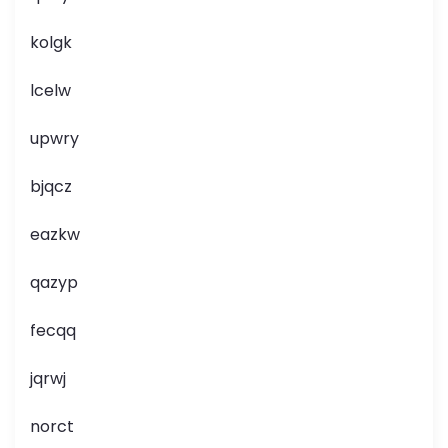
kolgk
lcelw
upwry
bjqcz
eazkw
qazyp
fecqq
jqrwj
norct