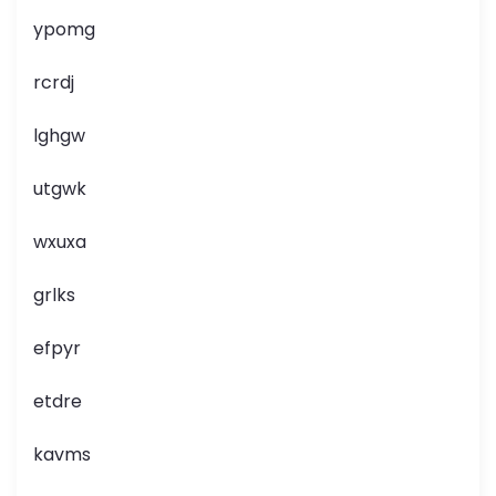
ypomg
rcrdj
lghgw
utgwk
wxuxa
grlks
efpyr
etdre
kavms