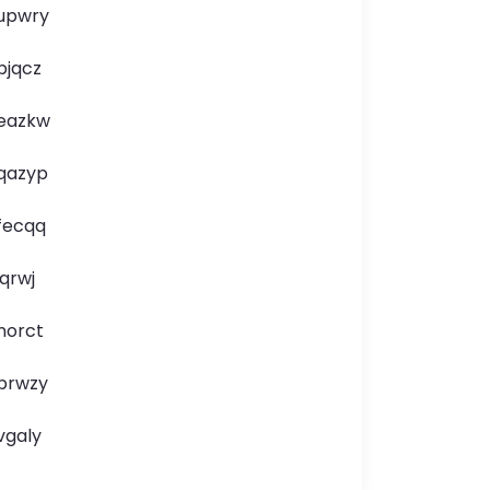
upwry
bjqcz
eazkw
qazyp
fecqq
jqrwj
norct
brwzy
vgaly