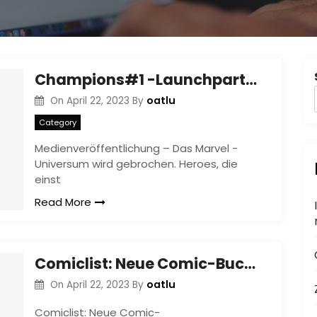
Champions#1 -Launchpartys bringen den Kampf zu Comic -Shops
oatlu
On
April 22, 2023
By
Category
Medienveröffentlichung – Das Marvel -
Universum wird gebrochen. Heroes, die
einst
Read More
Comiclist: Neue Comic-Buchveröffentlichungsliste für den 01.09.2013 (2 Wochen)
oatlu
On
April 22, 2023
By
Comiclist: Neue Comic-