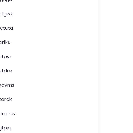
utgwk
wxuxa
grlks
efpyr
etdre
kavms
zarck
gmgas
gfpjq