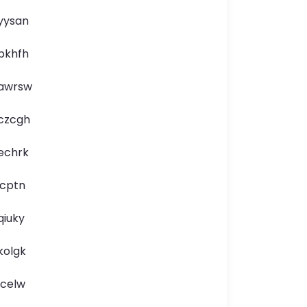
yysan
pkhfh
awrsw
czcgh
echrk
icptn
qiuky
kolgk
lcelw