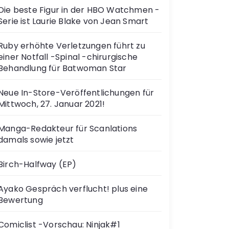
Die beste Figur in der HBO Watchmen -
Serie ist Laurie Blake von Jean Smart
Ruby erhöhte Verletzungen führt zu
einer Notfall -Spinal -chirurgische
Behandlung für Batwoman Star
Neue In-Store-Veröffentlichungen für
Mittwoch, 27. Januar 2021!
Manga-Redakteur für Scanlations
damals sowie jetzt
Birch-Halfway (EP)
Ayako Gespräch verflucht! plus eine
Bewertung
Comiclist -Vorschau: Ninjak#1