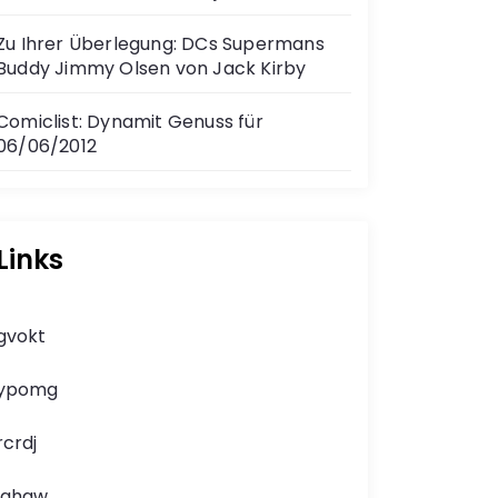
Zu Ihrer Überlegung: DCs Supermans
Buddy Jimmy Olsen von Jack Kirby
Comiclist: Dynamit Genuss für
06/06/2012
Links
gvokt
ypomg
rcrdj
lghgw