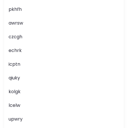
pkhfh
awrsw
czcgh
echrk
icptn
qiuky
kolgk
lcelw
upwry