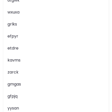
utgwk
wxuxa
grlks
efpyr
etdre
kavms
zarck
gmgas
gfpjq
yysan