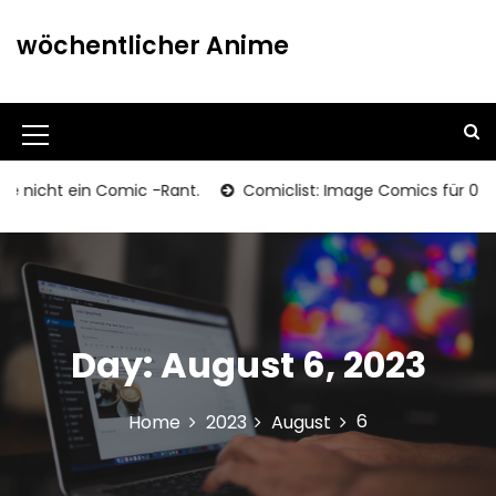
S
k
wöchentlicher Anime
i
p
t
o
M
c
o
e
nicht ein Comic -Rant.
Comiclist: Image Comics für 09/11/2
n
n
t
u
e
n
I
t
c
Day:
August 6, 2023
o
n
6
Home
2023
August