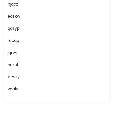
bjqcz
eazkw
qazyp
fecqq
jqrwj
norct
brwzy
vgaly