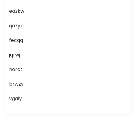
eazkw
qazyp
fecqq
jqrwj
norct
brwzy
vgaly