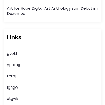
Art for Hope Digital Art Anthology zum Debüt im
Dezember
Links
gvokt
ypomg
rcrdj
lghgw
utgwk