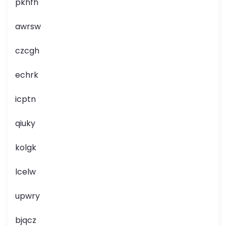
pkhfh
awrsw
czcgh
echrk
icptn
qiuky
kolgk
lcelw
upwry
bjqcz