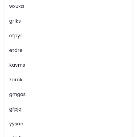
wxuxa
grlks
efpyr
etdre
kavms
zarck
gmgas
gfpjq
yysan